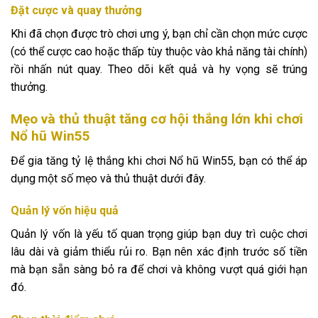
Đặt cược và quay thưởng
Khi đã chọn được trò chơi ưng ý, bạn chỉ cần chọn mức cược
(có thể cược cao hoặc thấp tùy thuộc vào khả năng tài chính)
rồi nhấn nút quay. Theo dõi kết quả và hy vọng sẽ trúng
thưởng.
Mẹo và thủ thuật tăng cơ hội thắng lớn khi chơi
Nổ hũ Win55
Để gia tăng tỷ lệ thắng khi chơi Nổ hũ Win55, bạn có thể áp
dụng một số mẹo và thủ thuật dưới đây.
Quản lý vốn hiệu quả
Quản lý vốn là yếu tố quan trọng giúp bạn duy trì cuộc chơi
lâu dài và giảm thiểu rủi ro. Bạn nên xác định trước số tiền
mà bạn sẵn sàng bỏ ra để chơi và không vượt quá giới hạn
đó.