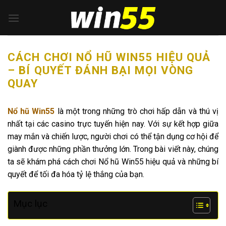
Bỏ
qua
nội
dung
CÁCH CHƠI NỔ HŨ WIN55 HIỆU QUẢ
– BÍ QUYẾT ĐÁNH BẠI MỌI VÒNG
QUAY
Nổ hũ Win55
là một trong những trò chơi hấp dẫn và thú vị
nhất tại các casino trực tuyến hiện nay. Với sự kết hợp giữa
may mắn và chiến lược, người chơi có thể tận dụng cơ hội để
giành được những phần thưởng lớn. Trong bài viết này, chúng
ta sẽ khám phá cách chơi Nổ hũ Win55 hiệu quả và những bí
quyết để tối đa hóa tỷ lệ thắng của bạn.
Mục lục