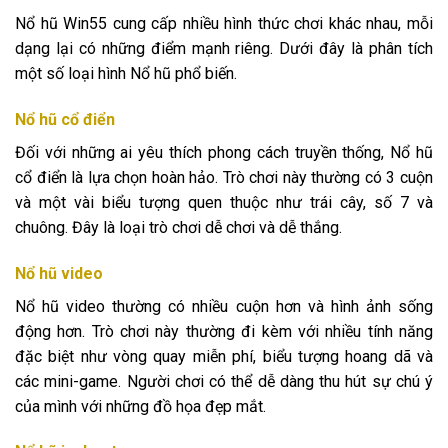
Nổ hũ Win55 cung cấp nhiều hình thức chơi khác nhau, mỗi
dạng lại có những điểm mạnh riêng. Dưới đây là phân tích
một số loại hình Nổ hũ phổ biến.
Nổ hũ cổ điển
Đối với những ai yêu thích phong cách truyền thống, Nổ hũ
cổ điển là lựa chọn hoàn hảo. Trò chơi này thường có 3 cuộn
và một vài biểu tượng quen thuộc như trái cây, số 7 và
chuông. Đây là loại trò chơi dễ chơi và dễ thắng.
Nổ hũ video
Nổ hũ video thường có nhiều cuộn hơn và hình ảnh sống
động hơn. Trò chơi này thường đi kèm với nhiều tính năng
đặc biệt như vòng quay miễn phí, biểu tượng hoang dã và
các mini-game. Người chơi có thể dễ dàng thu hút sự chú ý
của mình với những đồ họa đẹp mắt.