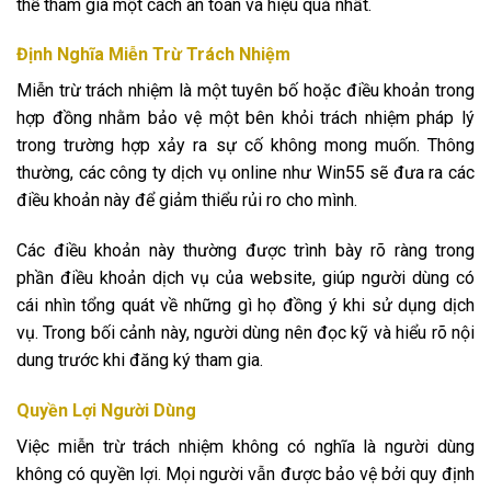
thể tham gia một cách an toàn và hiệu quả nhất.
Định Nghĩa Miễn Trừ Trách Nhiệm
Miễn trừ trách nhiệm là một tuyên bố hoặc điều khoản trong
hợp đồng nhằm bảo vệ một bên khỏi trách nhiệm pháp lý
trong trường hợp xảy ra sự cố không mong muốn. Thông
thường, các công ty dịch vụ online như Win55 sẽ đưa ra các
điều khoản này để giảm thiểu rủi ro cho mình.
Các điều khoản này thường được trình bày rõ ràng trong
phần điều khoản dịch vụ của website, giúp người dùng có
cái nhìn tổng quát về những gì họ đồng ý khi sử dụng dịch
vụ. Trong bối cảnh này, người dùng nên đọc kỹ và hiểu rõ nội
dung trước khi đăng ký tham gia.
Quyền Lợi Người Dùng
Việc miễn trừ trách nhiệm không có nghĩa là người dùng
không có quyền lợi. Mọi người vẫn được bảo vệ bởi quy định