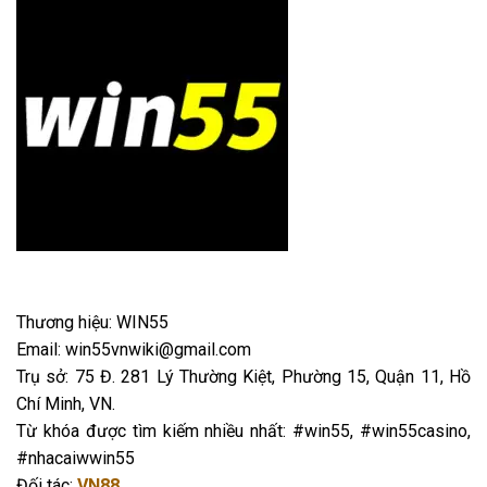
Thương hiệu: WIN55
Email: win55vnwiki@gmail.com
Trụ sở: 75 Đ. 281 Lý Thường Kiệt, Phường 15, Quận 11, Hồ
Chí Minh, VN.
Từ khóa được tìm kiếm nhiều nhất: #win55, #win55casino,
#nhacaiwwin55
Đối tác:
VN88