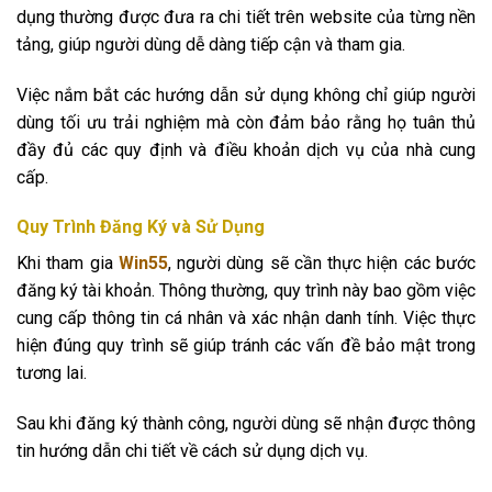
dụng thường được đưa ra chi tiết trên website của từng nền
tảng, giúp người dùng dễ dàng tiếp cận và tham gia.
Việc nắm bắt các hướng dẫn sử dụng không chỉ giúp người
dùng tối ưu trải nghiệm mà còn đảm bảo rằng họ tuân thủ
đầy đủ các quy định và điều khoản dịch vụ của nhà cung
cấp.
Quy Trình Đăng Ký và Sử Dụng
Khi tham gia
Win55
, người dùng sẽ cần thực hiện các bước
đăng ký tài khoản. Thông thường, quy trình này bao gồm việc
cung cấp thông tin cá nhân và xác nhận danh tính. Việc thực
hiện đúng quy trình sẽ giúp tránh các vấn đề bảo mật trong
tương lai.
Sau khi đăng ký thành công, người dùng sẽ nhận được thông
tin hướng dẫn chi tiết về cách sử dụng dịch vụ.