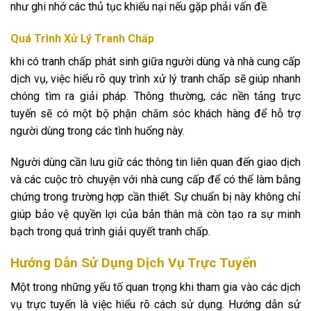
như ghi nhớ các thủ tục khiếu nại nếu gặp phải vấn đề.
Quá Trình Xử Lý Tranh Chấp
khi có tranh chấp phát sinh giữa người dùng và nhà cung cấp
dịch vụ, việc hiểu rõ quy trình xử lý tranh chấp sẽ giúp nhanh
chóng tìm ra giải pháp. Thông thường, các nền tảng trực
tuyến sẽ có một bộ phận chăm sóc khách hàng để hỗ trợ
người dùng trong các tình huống này.
Người dùng cần lưu giữ các thông tin liên quan đến giao dịch
và các cuộc trò chuyện với nhà cung cấp để có thể làm bằng
chứng trong trường hợp cần thiết. Sự chuẩn bị này không chỉ
giúp bảo vệ quyền lợi của bản thân mà còn tạo ra sự minh
bạch trong quá trình giải quyết tranh chấp.
Hướng Dẫn Sử Dụng Dịch Vụ Trực Tuyến
Một trong những yếu tố quan trọng khi tham gia vào các dịch
vụ trực tuyến là việc hiểu rõ cách sử dụng. Hướng dẫn sử