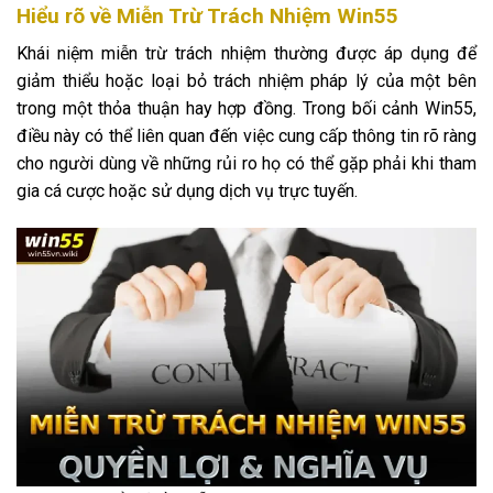
Hiểu rõ về Miễn Trừ Trách Nhiệm Win55
Khái niệm miễn trừ trách nhiệm thường được áp dụng để
giảm thiểu hoặc loại bỏ trách nhiệm pháp lý của một bên
trong một thỏa thuận hay hợp đồng. Trong bối cảnh Win55,
điều này có thể liên quan đến việc cung cấp thông tin rõ ràng
cho người dùng về những rủi ro họ có thể gặp phải khi tham
gia cá cược hoặc sử dụng dịch vụ trực tuyến.