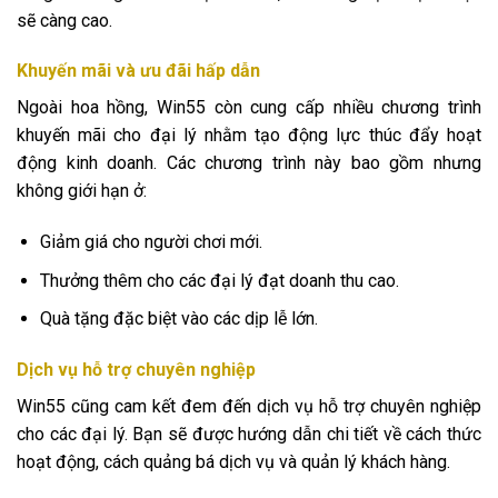
sẽ càng cao.
Khuyến mãi và ưu đãi hấp dẫn
Ngoài hoa hồng, Win55 còn cung cấp nhiều chương trình
khuyến mãi cho đại lý nhằm tạo động lực thúc đẩy hoạt
động kinh doanh. Các chương trình này bao gồm nhưng
không giới hạn ở:
Giảm giá cho người chơi mới.
Thưởng thêm cho các đại lý đạt doanh thu cao.
Quà tặng đặc biệt vào các dịp lễ lớn.
Dịch vụ hỗ trợ chuyên nghiệp
Win55 cũng cam kết đem đến dịch vụ hỗ trợ chuyên nghiệp
cho các đại lý. Bạn sẽ được hướng dẫn chi tiết về cách thức
hoạt động, cách quảng bá dịch vụ và quản lý khách hàng.