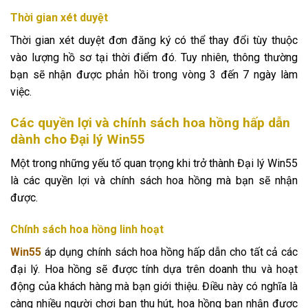
Thời gian xét duyệt
Thời gian xét duyệt đơn đăng ký có thể thay đổi tùy thuộc
vào lượng hồ sơ tại thời điểm đó. Tuy nhiên, thông thường
bạn sẽ nhận được phản hồi trong vòng 3 đến 7 ngày làm
việc.
Các quyền lợi và chính sách hoa hồng hấp dẫn
dành cho Đại lý Win55
Một trong những yếu tố quan trọng khi trở thành Đại lý Win55
là các quyền lợi và chính sách hoa hồng mà bạn sẽ nhận
được.
Chính sách hoa hồng linh hoạt
Win55
áp dụng chính sách hoa hồng hấp dẫn cho tất cả các
đại lý. Hoa hồng sẽ được tính dựa trên doanh thu và hoạt
động của khách hàng mà bạn giới thiệu. Điều này có nghĩa là
càng nhiều người chơi bạn thu hút, hoa hồng bạn nhận được